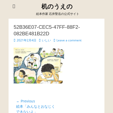
机のうえの
絵本作家 石井聖岳の公式サイト
52B36E07-CEC5-47FF-88F2-
082BE481B22D
Posted
Author
2021年2月4日
いしい
Leave a comment
on
投
← Previous
Previous
絵本「みんなとおなじく
稿
post:
できないよ」