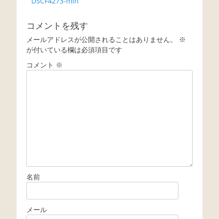
Previous
DSCF4273-min
稿
post:
ナ
コメントを残す
ビ
メールアドレスが公開されることはありません。
※
ゲ
が付いている欄は必須項目です
ー
コメント
※
シ
ョ
ン
名前
メール