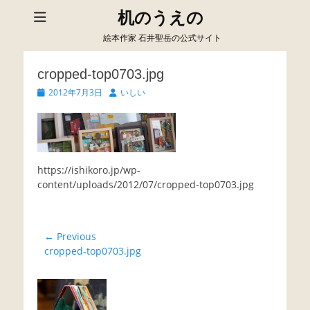
机のうえの
絵本作家 石井聖岳の公式サイト
cropped-top0703.jpg
Posted
Author
2012年7月3日
いしい
on
https://ishikoro.jp/wp-
content/uploads/2012/07/cropped-top0703.jpg
投
← Previous
Previous
cropped-top0703.jpg
稿
post:
ナ
ビ
ゲ