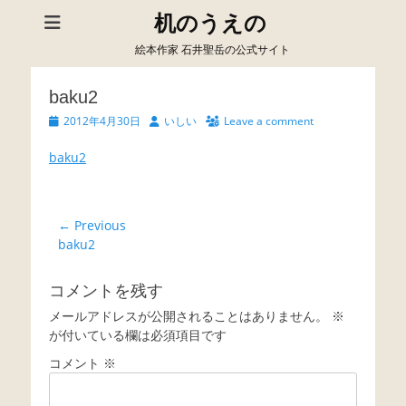
机のうえの
絵本作家 石井聖岳の公式サイト
baku2
Posted
Author
2012年4月30日
いしい
Leave a comment
on
baku2
投
← Previous
Previous
baku2
稿
post:
ナ
コメントを残す
ビ
メールアドレスが公開されることはありません。
※
ゲ
が付いている欄は必須項目です
ー
コメント
※
シ
ョ