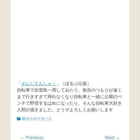
「
オレじてんしゃ！
」（ほるぷ出版）
自転車で佐渡島一周してみたり、散歩のつもりが遠く
まで行きすぎて帰れなくなり自転車と一緒に公園のベ
ンチで野宿するはめになったり、そんな自転車大好き
人間が描きました。どうぞよろしくお願いします
Categories
机の上のできごと
投
← Previous
Next →