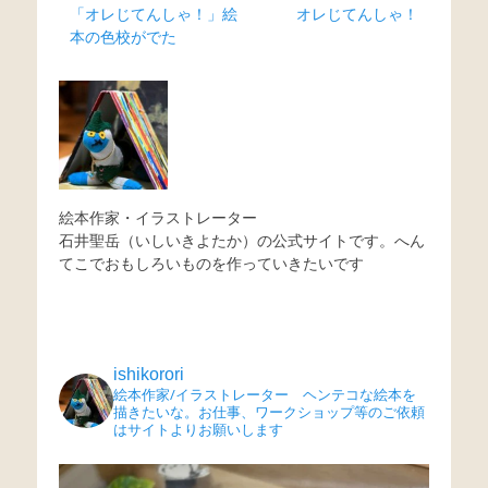
Previous
Next
「オレじてんしゃ！」絵
オレじてんしゃ！
稿
post:
post:
本の色校がでた
ナ
ビ
ゲ
ー
シ
ョ
絵本作家・イラストレーター
ン
石井聖岳（いしいきよたか）の公式サイトです。へん
てこでおもしろいものを作っていきたいです
ishikorori
絵本作家/イラストレーター ヘンテコな絵本を
描きたいな。お仕事、ワークショップ等のご依頼
はサイトよりお願いします