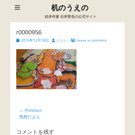
机のうえの
絵本作家 石井聖岳の公式サイト
r0000956
Posted
Author
2016年12月18日
いしい
Leave a comment
on
投
← Previous
Previous
色校だよん
稿
post:
ナ
コメントを残す
ビ