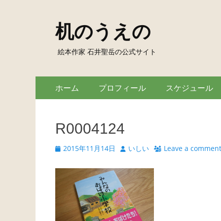
机のうえの
絵本作家 石井聖岳の公式サイト
Skip
Primary
ホーム
プロフィール
スケジュール
to
Menu
content
R0004124
Posted
Author
2015年11月14日
いしい
Leave a commen
on