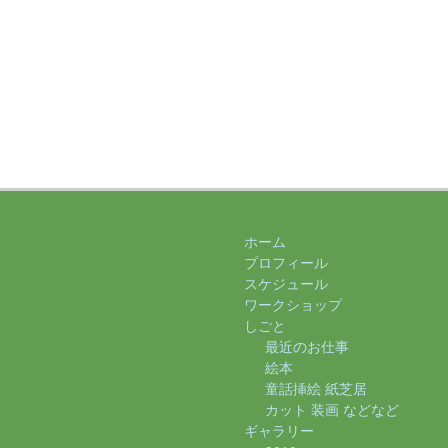
ホーム
プロフィール
スケジュール
ワークショップ
しごと
最近のお仕事
絵本
童話挿絵 紙芝居
カット 装画 などなど
ギャラリー