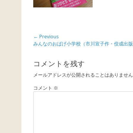
投
← Previous
Previous
みんなのおばげ小学校（市川宣子作・佼成出版
稿
post:
ナ
コメントを残す
ビ
メールアドレスが公開されることはありません
ゲ
コメント
※
ー
シ
ョ
ン