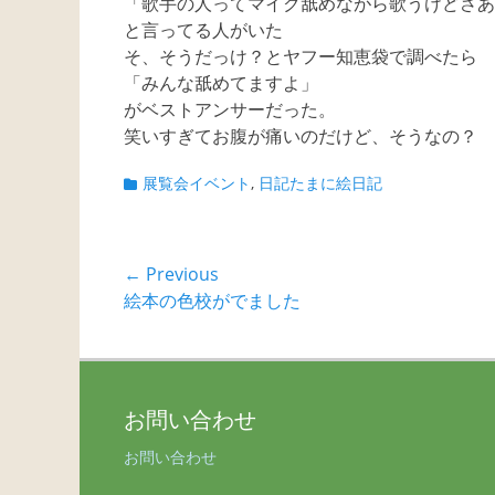
「歌手の人ってマイク舐めながら歌うけどさあ
と言ってる人がいた
そ、そうだっけ？とヤフー知恵袋で調べたら
「みんな舐めてますよ」
がベストアンサーだった。
笑いすぎてお腹が痛いのだけど、そうなの？
Categories
展覧会イベント
,
日記たまに絵日記
投
← Previous
Previous
絵本の色校がでました
稿
post:
ナ
ビ
お問い合わせ
ゲ
お問い合わせ
ー