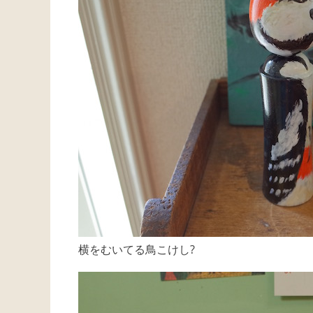
横をむいてる鳥こけし?