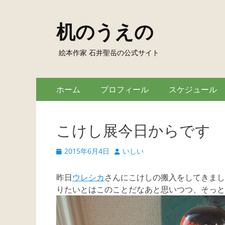
机のうえの
絵本作家 石井聖岳の公式サイト
Skip
Primary
ホーム
プロフィール
スケジュール
to
Menu
content
こけし展今日からです
Posted
Author
2015年6月4日
いしい
on
昨日
ウレシカ
さんにこけしの搬入をしてきまし
りたいとはこのことだなあと思いつつ、そっと