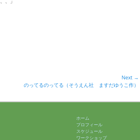
、、」
Next →
Next
のってるのってる（そうえん社 ますだゆうこ作）
post:
ホーム
プロフィール
スケジュール
ワークショップ