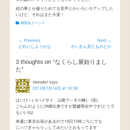
絵の事とか撮りためてる音声とかいろいろアップした
いけど、それはまた今度！
Categories
展覧会イベント
投
← Previous
Next →
Previous
Next
どれにしようかな
さいきん見たものとか
稿
post:
post:
ナ
3 thoughts on “なくらし展始りまし
ビ
た”
ゲ
ー
Yamakei
says:
シ
2012年7月14日 at 10:38
ョ
はいけ～い(ハイサイ 山敬で～すの略) (笑)
ン
ごらんのように沖縄出身ですが愛媛県在中です(どうで
もいいね)
来週に東京出張があるので18日15時ごろにでも
にハツぎゃらりぃしてみたいとおもってます