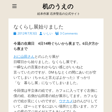
机のうえの
絵本作家 石井聖岳の公式サイト
なくらし展始りました
Posted
Author
2012年7月3日
いしい
3 Comments
on
今週の在廊日 4日14時ぐらいから夜まで。6日夕方か
ら夜まで
おに山田さん
とのふたり展が
日曜日から始りました。なくらし展です。
一瞬なんの言葉かわからない感じがいいねと
言っていたのですが、DMもなとくの間にあいだが空
いてしまい（ちゃんと言えばよかった）すっかり
「な 暮らし展」になってしまいました。
今回僕は半立体の絵です。カフェに入ってすぐ左側に
僕の絵、右側が山田君の絵が展示してます。カフェな
ので絵が見にくいのですが、
ウナカメ
はのんびりして
いて、ぼーっとするにはいい場所だと思います。カフ
ェの庭のアジサイがとてもキレイでした。