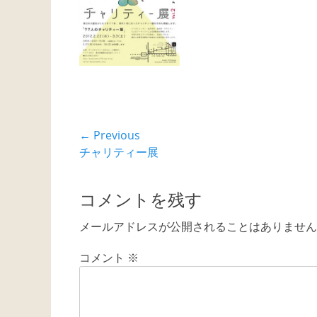
投
← Previous
Previous
チャリティー展
稿
post:
ナ
コメントを残す
ビ
メールアドレスが公開されることはありません
ゲ
コメント
※
ー
シ
ョ