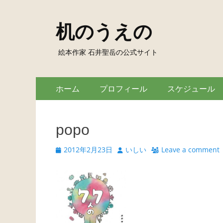
机のうえの
絵本作家 石井聖岳の公式サイト
Skip
Primary
ホーム
プロフィール
スケジュール
to
Menu
content
popo
Posted
Author
2012年2月23日
いしい
Leave a comment
on