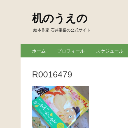
机のうえの
絵本作家 石井聖岳の公式サイト
Skip
Primary
ホーム
プロフィール
スケジュール
to
Menu
content
R0016479