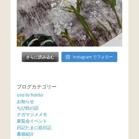
さらに読み込む
Instagram でフォロー
ブログカテゴリー
uso to honto
お知らせ
ちび絵の話
ナガマジメメモ
展覧会イベント
日記たまに絵日記
書籍紹介