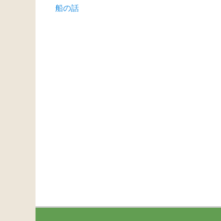
Previous
船の話
稿
post:
ナ
ビ
ゲ
ー
シ
ョ
ン