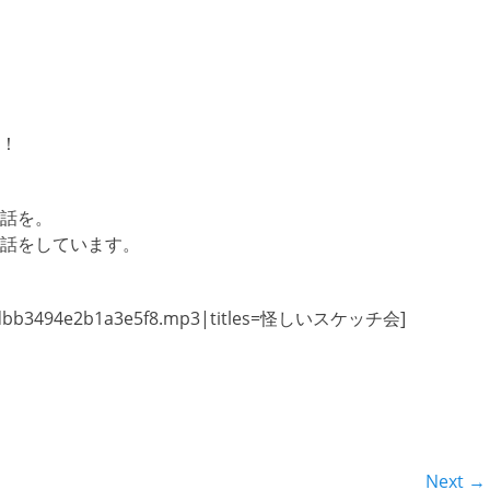
！
話を。
話をしています。
478dbb3494e2b1a3e5f8.mp3|titles=怪しいスケッチ会]
Next →