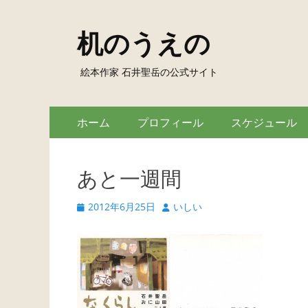
机のうえの
絵本作家 石井聖岳の公式サイト
Skip
Primary
ホーム
プロフィール
スケジュール
to
Menu
content
あと一週間
Posted
Author
2012年6月25日
いしい
on