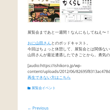
展覧会まであと一週間！なんにもしてねえ〜！
おに山田さん
とのポッドキャスト。
今回はちょっと休憩して、展覧会とは関係ない
山田さんが最近遭遇したできごとから。勇気の
[audio:https://ishikoro.jp/wp-
content/uploads/2012/06/82695f8313ac
再生できない方はこちら
Categories
展覧会イベント
投
← Previous