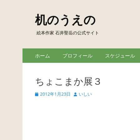
机のうえの
絵本作家 石井聖岳の公式サイト
Skip
Primary
ホーム
プロフィール
スケジュール
to
Menu
content
ちょこまか展３
Posted
Author
2012年1月23日
いしい
on