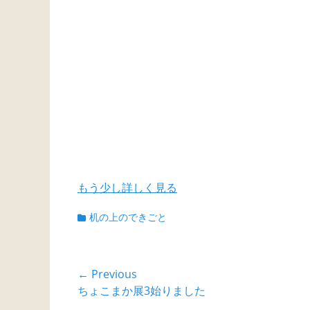
もう少し詳しく見る
Categories
机の上のできごと
投
← Previous
Previous
ちょこまか展3始りました
稿
post: