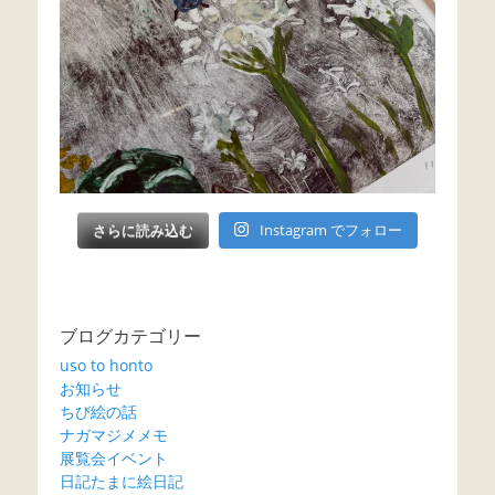
さらに読み込む
Instagram でフォロー
ブログカテゴリー
uso to honto
お知らせ
ちび絵の話
ナガマジメメモ
展覧会イベント
日記たまに絵日記