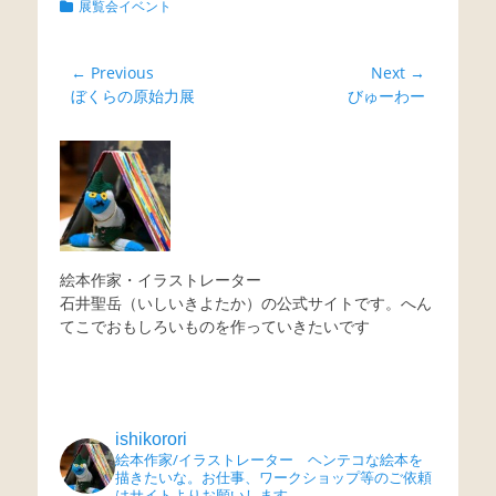
Categories
展覧会イベント
投
← Previous
Next →
Previous
Next
ぼくらの原始力展
びゅーわー
稿
post:
post:
ナ
ビ
ゲ
ー
シ
ョ
絵本作家・イラストレーター
石井聖岳（いしいきよたか）の公式サイトです。へん
ン
てこでおもしろいものを作っていきたいです
ishikorori
絵本作家/イラストレーター ヘンテコな絵本を
描きたいな。お仕事、ワークショップ等のご依頼
はサイトよりお願いします