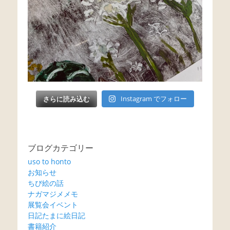
さらに読み込む
Instagram でフォロー
ブログカテゴリー
uso to honto
お知らせ
ちび絵の話
ナガマジメメモ
展覧会イベント
日記たまに絵日記
書籍紹介