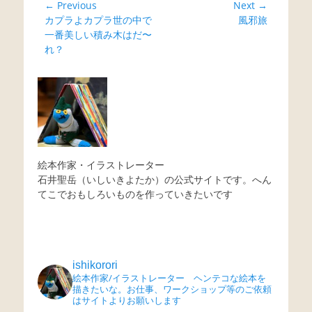
投
← Previous
Next →
Previous
Next
カプラよカプラ世の中で
風邪旅
稿
post:
post:
一番美しい積み木はだ〜
ナ
れ？
ビ
ゲ
ー
シ
ョ
ン
絵本作家・イラストレーター
石井聖岳（いしいきよたか）の公式サイトです。へん
てこでおもしろいものを作っていきたいです
ishikorori
絵本作家/イラストレーター ヘンテコな絵本を
描きたいな。お仕事、ワークショップ等のご依頼
はサイトよりお願いします