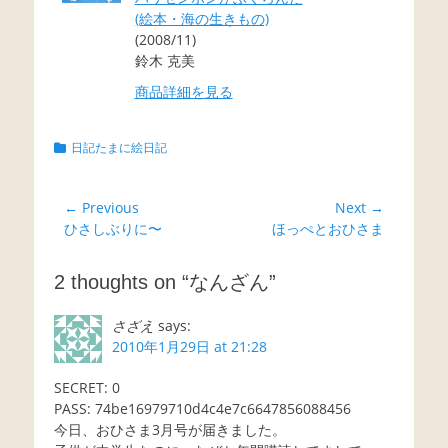
(絵本・海の生きもの)
(2008/11)
鈴木 克美
商品詳細を見る
Categories
日記たまに絵日記
投
← Previous
Next →
Previous
Next
ひさしぶりに〜
ほっぺとおひさま
稿
post:
post:
ナ
2 thoughts on “なんざん”
ビ
ゲ
さざえ
says:
ー
2010年1月29日 at 21:28
シ
SECRET: 0
ョ
PASS: 74be16979710d4c4e7c6647856088456
ン
今日、おひさま3月号が届きました。