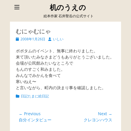
机のうえの
絵本作家 石井聖岳の公式サイト
むにゃむにゃ
Posted
Author
2008年1月26日
いしい
on
ポポタムのイベント、無事に終わりました。
来て頂いたみなさまどうもありがとうございました。
会場が公民館みたいなところで
もんのすごく和みました。
みんなでみかんを食べて
寒いねえ〜
と言いながら、町内の決まり事を確認しました。
Categories
日記たまに絵日記
投
← Previous
Next →
Previous
Next
自分インタビュー
クレヨンハウス
稿
post:
post:
ナ