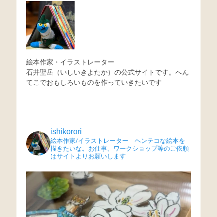
ビ
ゲ
ー
シ
ョ
絵本作家・イラストレーター
石井聖岳（いしいきよたか）の公式サイトです。へん
ン
てこでおもしろいものを作っていきたいです
ishikorori
絵本作家/イラストレーター ヘンテコな絵本を
描きたいな。お仕事、ワークショップ等のご依頼
はサイトよりお願いします