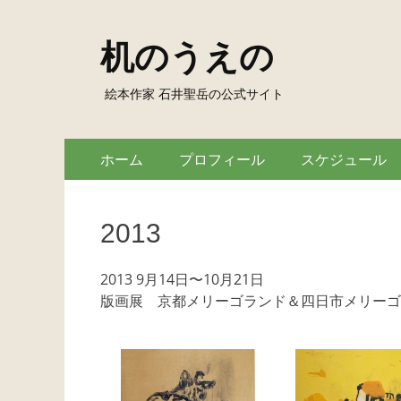
机のうえの
絵本作家 石井聖岳の公式サイト
Skip
Primary
ホーム
プロフィール
スケジュール
to
Menu
content
2013
2013 9月14日〜10月21日
版画展 京都メリーゴランド＆四日市メリーゴ