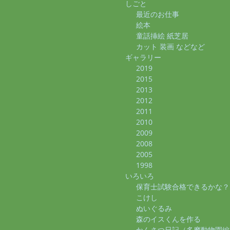
しごと
最近のお仕事
絵本
童話挿絵 紙芝居
カット 装画 などなど
ギャラリー
2019
2015
2013
2012
2011
2010
2009
2008
2005
1998
いろいろ
保育士試験合格できるかな？
こけし
ぬいぐるみ
森のイスくんを作る
かんさつ日記（多摩動物園編